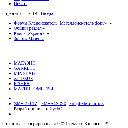
Печать
Страницы:
1
2
3
4
Вверх
Форум Кладоискатель. Металлоискатель форум.
»
Общий раздел
»
Клады Украины
»
Золото Мазепы
МАГАЗИН
GARRETT
MINELAB
XP DEUS
FISHER
МАГНИТОМЕТРЫ
SMF 2.0.17
|
SMF © 2020
,
Simple Machines
Разработанно с
от
SychO
Страница сгенерирована за 0.021 секунд. Запросов: 32.