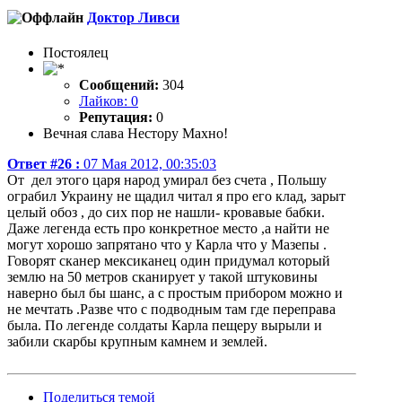
Доктор Ливси
Постоялец
Сообщений:
304
Лайков: 0
Репутация:
0
Вечная слава Нестору Махно!
Ответ #26 :
07 Мая 2012, 00:35:03
От дел этого царя народ умирал без счета , Польшу
ограбил Украину не щадил читал я про его клад, зарыт
целый обоз , до сих пор не нашли- кровавые бабки.
Даже легенда есть про конкретное место ,а найти не
могут хорошо запрятано что у Карла что у Мазепы .
Говорят сканер мексиканец один придумал который
землю на 50 метров сканирует у такой штуковины
наверно был бы шанс, а с простым прибором можно и
не мечтать .Разве что с подводным там где переправа
была. По легенде солдаты Карла пещеру вырыли и
забили скарбы крупным камнем и землей.
Поделиться темой