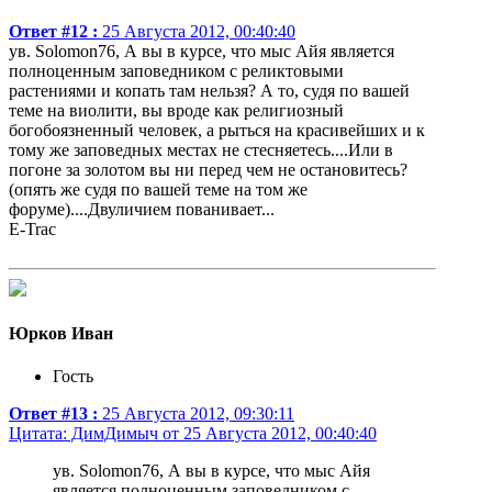
Ответ #12 :
25 Августа 2012, 00:40:40
ув. Solomon76, А вы в курсе, что мыс Айя является
полноценным заповедником с реликтовыми
растениями и копать там нельзя? А то, судя по вашей
теме на виолити, вы вроде как религиозный
богобоязненный человек, а рыться на красивейших и к
тому же заповедных местах не стесняетесь....Или в
погоне за золотом вы ни перед чем не остановитесь?
(опять же судя по вашей теме на том же
форуме)....Двуличием пованивает...
E-Trac
Юрков Иван
Гость
Ответ #13 :
25 Августа 2012, 09:30:11
Цитата: ДимДимыч от 25 Августа 2012, 00:40:40
ув. Solomon76, А вы в курсе, что мыс Айя
является полноценным заповедником с