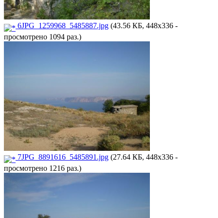
6JPG_1259968_5485887.jpg
(43.56 КБ, 448x336 -
просмотрено 1094 раз.)
7JPG_8891616_5485891.jpg
(27.64 КБ, 448x336 -
просмотрено 1216 раз.)