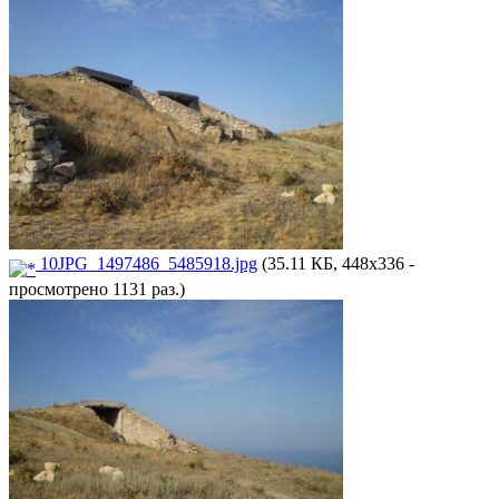
10JPG_1497486_5485918.jpg
(35.11 КБ, 448x336 -
просмотрено 1131 раз.)