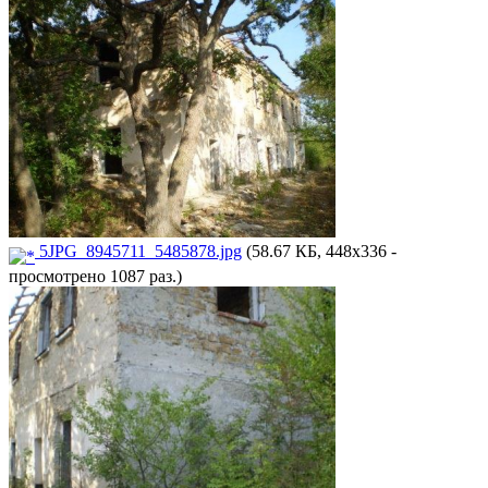
5JPG_8945711_5485878.jpg
(58.67 КБ, 448x336 -
просмотрено 1087 раз.)