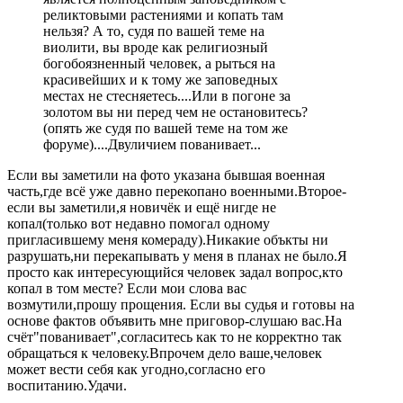
реликтовыми растениями и копать там
нельзя? А то, судя по вашей теме на
виолити, вы вроде как религиозный
богобоязненный человек, а рыться на
красивейших и к тому же заповедных
местах не стесняетесь....Или в погоне за
золотом вы ни перед чем не остановитесь?
(опять же судя по вашей теме на том же
форуме)....Двуличием пованивает...
Если вы заметили на фото указана бывшая военная
часть,где всё уже давно перекопано военными.Второе-
если вы заметили,я новичёк и ещё нигде не
копал(только вот недавно помогал одному
пригласившему меня комераду).Никакие объкты ни
разрушать,ни перекапывать у меня в планах не было.Я
просто как интересующийся человек задал вопрос,кто
копал в том месте? Если мои слова вас
возмутили,прошу прощения. Если вы судья и готовы на
основе фактов объявить мне приговор-слушаю вас.На
счёт"пованивает",согласитесь как то не корректно так
обращаться к человеку.Впрочем дело ваше,человек
может вести себя как угодно,согласно его
воспитанию.Удачи.