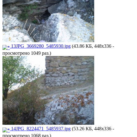
13JPG_3669280_5485930.jpg
(43.86 КБ, 448x336 -
просмотрено 1049 раз.)
14JPG_8224471_5485937.jpg
(53.26 КБ, 448x336 -
просмотрено 1068 раз.)