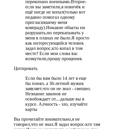
перекопано военными.Второе-
если вы заметили,я новичёк и
ещё нигде не копал(только вот
недавно помогал одному
пригласившему меня
комераду).Никакие объкты ни
разрушать,ни перекапывать у
меня в планах не было.Я просто
как интересующийся человек
задал вопрос,кто копал в том
месте? Если мои слова вас
возмутили,прошу прощения.
Цитировать
Если бы вам было 14 лет я еще
бы понял, а 36-летний мужик
заявляет,что он не знал - смешно.
Незнание законов не
освобождает от....дальше вы в
курсе. Алчность - зло, изучайте
карты
Вы прочитайте внимательно,я не
говорил,что не знал.Я задал вопрос-кто там