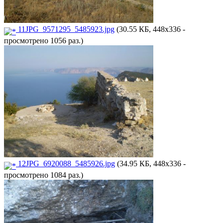
11JPG_9571295_5485923.jpg
(30.55 КБ, 448x336 -
просмотрено 1056 раз.)
12JPG_6920088_5485926.jpg
(34.95 КБ, 448x336 -
просмотрено 1084 раз.)