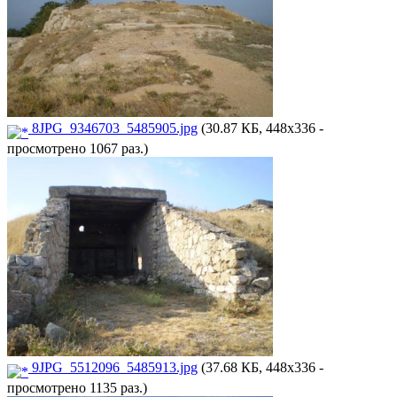
8JPG_9346703_5485905.jpg
(30.87 КБ, 448x336 -
просмотрено 1067 раз.)
9JPG_5512096_5485913.jpg
(37.68 КБ, 448x336 -
просмотрено 1135 раз.)