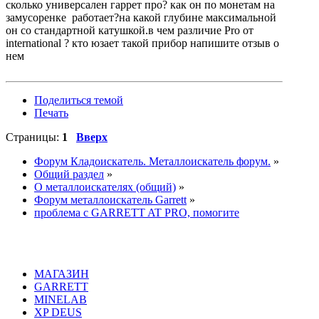
сколько универсален гаррет про? как он по монетам на
замусоренке работает?на какой глубине максимальной
он со стандартной катушкой.в чем различие Pro от
international ? кто юзает такой прибор напишите отзыв о
нем
Поделиться темой
Печать
Страницы:
1
Вверх
Форум Кладоискатель. Металлоискатель форум.
»
Общий раздел
»
О металлоискателях (общий)
»
Форум металлоискатель Garrett
»
проблема с GARRETT AT PRO, помогите
МАГАЗИН
GARRETT
MINELAB
XP DEUS