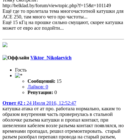
http://belklad.by/forum/viewtopic.php?f=15&t=101149
Ещё где то пролетала тема многочастотной катушки для
АСЕ 250, там много чего про частоты...
Ещё 15 кГц на прошке сильно смущают, скорее катушка
может от евро асе подойти...
Viktor_Nikolaevich
Гость
Сообщений:
15
Лайков: 0
Репутация:
0
Ответ #2 :
24 Июля 2016, 12:52:47
катушка атака от ат про. работала нормально, каким то
образом внутренняя часть провернулась в стальной
оболочке разъема катушки и пропал контакт, при
шевелении кабелем возле разъема контакт появлялся, но
временами пропадал, решил отремонтировать. старый
разъем разобрал перепаял провода на старый разъем,