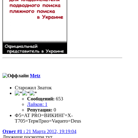
Metz
Старожил Знаток
Сообщений:
653
Лайков: 1
Репутация:
0
Ф5=AT PRO=ВИКИНГ=X-
T705=ТермТрио=Vaquero=Deus
Ответ #1 :
21 Марта 2012, 19:19:04
Дружище,посмотри тут.