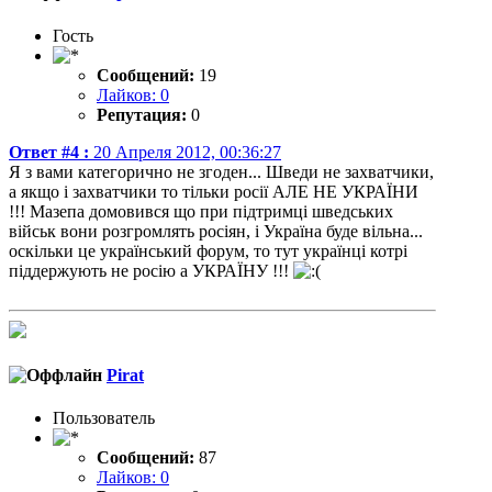
Гость
Сообщений:
19
Лайков: 0
Репутация:
0
Ответ #4 :
20 Апреля 2012, 00:36:27
Я з вами категорично не згоден... Шведи не захватчики,
а якщо і захватчики то тільки росії АЛЕ НЕ УКРАЇНИ
!!! Мазепа домовився що при підтримці шведських
військ вони розгромлять росіян, і Україна буде вільна...
оскільки це український форум, то тут українці котрі
піддержують не росію а УКРАЇНУ !!!
Pirat
Пользователь
Сообщений:
87
Лайков: 0