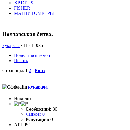
XP DEUS
FISHER
МАГНИТОМЕТРЫ
Полтавськая битва.
кукарача
·
11 ·
11986
Поделиться темой
Печать
Страницы:
1
2
Вниз
кукарача
Новичок
Сообщений:
36
Лайков: 0
Репутация:
0
АТ ПРО.