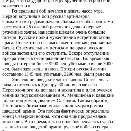
Петра, а за государство, Петру врученное, за род свой,
за отечество ».
Генеральный бой начался в девять часов утра.
Первой вступила в бой русская артиллерия.
Сомкнутыми рядами начали сближаться обе армии. На
расстоянии 25 саженей россияне сделали первые
ружейные залпы, нанесшие шведам очень большие
потери. Русские полки мужественно встретили огонь
врага. После этого началась ожесточенная рукопашная
битва. Стремительным натиском на врага русские
войска заставили его отступить. Вскоре отступление
превратилось в беспорядочное бегство. Во время боя
шведы потеряли более 9200 чел. убитыми, свыше 3000
чел. были захвачены в плен. Потери русской армии
составили 1345 чел. убитыми, 3290 чел. были ранены.
Уцелевшие шведские части - около 16 тыс. чел .-
начали отступать к Днепру. 30 июня возле села
Переволочного их догнала и захватила в плен русская
конница под командованием А. Меншикова и казацкие
полки под командованием С. Палия. Таким образом,
Полтавская битва закончилась полным разгромом
шведской армии. Эта победа фактически определила
конец Северной войны, хотя она еще продолжалась
много лет. В то время, как на поле боя решалась судьба
главных сил шведской армии, русское войско генерала