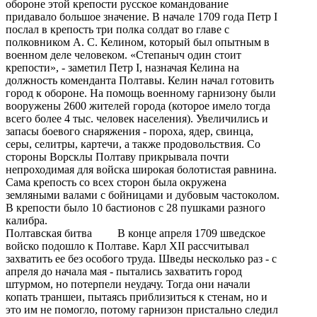
обороне этой крепости русское командование
придавало большое значение. В начале 1709 года Петр I
послал в крепость три полка солдат во главе с
полковником А. С. Келином, который был опытным в
военном деле человеком. «Степаныч один стоит
крепости», - заметил Петр I, назначая Келина на
должность коменданта Полтавы. Келин начал готовить
город к обороне. На помощь военному гарнизону были
вооружены 2600 жителей города (которое имело тогда
всего более 4 тыс. человек населения). Увеличились и
запасы боевого снаряжения - пороха, ядер, свинца,
серы, селитры, картечи, а также продовольствия. Со
стороны Ворсклы Полтаву прикрывала почти
непроходимая для войска широкая болотистая равнина.
Сама крепость со всех сторон была окружена
земляными валами с бойницами и дубовым частоколом.
В крепости было 10 бастионов с 28 пушками разного
калибра.
Полтавская битва В конце апреля 1709 шведское
войско подошло к Полтаве. Карл XII рассчитывал
захватить ее без особого труда. Шведы несколько раз - с
апреля до начала мая - пытались захватить город
штурмом, но потерпели неудачу. Тогда они начали
копать траншеи, пытаясь приблизиться к стенам, но и
это им не помогло, потому гарнизон пристально следил