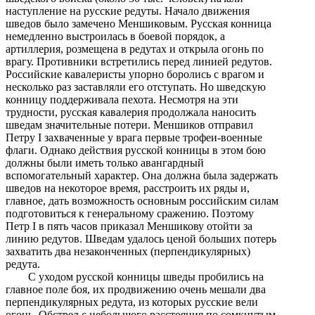
наступление на русские редуты. Начало движения
шведов было замечено Меншиковым. Русская конница
немедленно выстроилась в боевой порядок, а
артиллерия, розмещена в редутах и открыла огонь по
врагу. Противники встретились перед линией редутов.
Российские кавалеристы упорно боролись с врагом и
несколько раз заставляли его отступать. Но шведскую
конницу поддерживала пехота. Несмотря на эти
трудности, русская кавалерия продолжала наносить
шведам значительные потери. Меншиков отправил
Петру I захваченные у врага первые трофеи-военные
флаги. Однако действия русской конницы в этом бою
должны были иметь только авангардный
вспомогательный характер. Она должна была задержать
шведов на некоторое время, расстроить их ряды и,
главное, дать возможность основным российским силам
подготовиться к генеральному сражению. Поэтому
Петр I в пять часов приказал Меншикову отойти за
линию редутов. Шведам удалось ценой больших потерь
захватить два незаконченных (перпендикулярных)
редута.
С уходом русской конницы шведы пробились на
главное поле боя, их продвижению очень мешали два
перпендикулярных редута, из которых русские вели
огонь. Обстрел с небольшого расстояния по сомкнутым