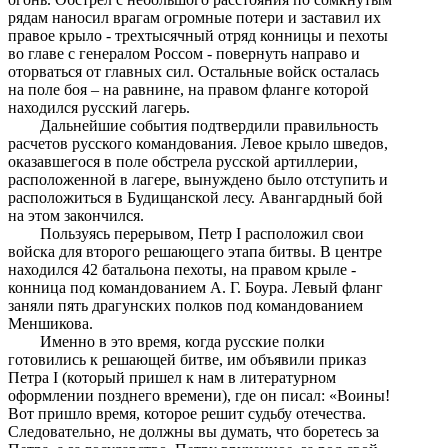
рядам наносил врагам огромные потери и заставил их
правое крыло - трехтысячный отряд конницы и пехоты
во главе с генералом Россом - повернуть направо и
оторваться от главных сил. Остальные войск осталась
на поле боя – на равнине, на правом фланге которой
находился русский лагерь.
Дальнейшие события подтвердили правильность
расчетов русского командования. Левое крыло шведов,
оказавшегося в поле обстрела русской артиллерии,
расположенной в лагере, вынуждено было отступить и
расположиться в Будищанской лесу. Авангардный бой
на этом закончился.
Пользуясь перерывом, Петр I расположил свои
войска для второго решающего этапа битвы. В центре
находился 42 батальона пехоты, на правом крыле -
конница под командованием А. Г. Боура. Левый фланг
заняли пять драгунских полков под командованием
Меншикова.
Именно в это время, когда русские полки
готовились к решающей битве, им объявили приказ
Петра I (который пришел к нам в литературном
оформлении позднего времени), где он писал: «Воины!
Вот пришло время, которое решит судьбу отечества.
Следовательно, не должны вы думать, что боретесь за