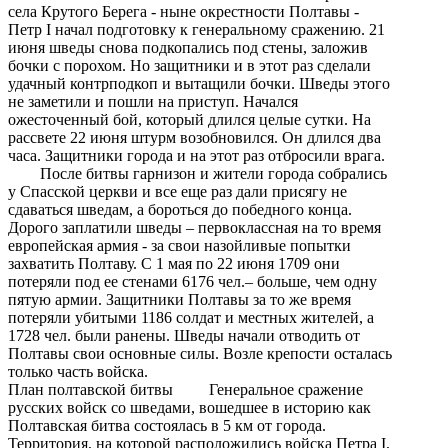
села Крутого Берега - ныне окрестности Полтавы -
Петр I начал подготовку к генеральному сражению. 21
июня шведы снова подкопались под стены, заложив
бочки с порохом. Но защитники и в этот раз сделали
удачный контрподкоп и вытащили бочки. Шведы этого
не заметили и пошли на приступ. Начался
ожесточенный бой, который длился целые сутки. На
рассвете 22 июня штурм возобновился. Он длился два
часа. Защитники города и на этот раз отбросили врага.
После битвы гарнизон и жители города собрались
у Спасской церкви и все еще раз дали присягу не
сдаваться шведам, а бороться до победного конца.
Дорого заплатили шведы – первоклассная на то время
европейская армия - за свои назойливые попытки
захватить Полтаву. С 1 мая по 22 июня 1709 они
потеряли под ее стенами 6176 чел.– больше, чем одну
пятую армии. Защитники Полтавы за то же время
потеряли убитыми 1186 солдат и местных жителей, а
1728 чел. были ранены. Шведы начали отводить от
Полтавы свои основные силы. Возле крепости осталась
только часть войска.
План полтавской битвы Генеральное сражение
русских войск со шведами, вошедшее в историю как
Полтавская битва состоялась в 5 км от города.
Территория, на которой расположились войска Петра I,