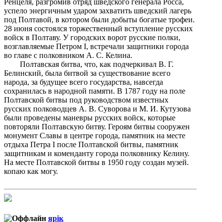
Ренцеля, разгромив отряд шведского генерала Росса,
успело энергичным ударом захватить шведский лагерь
под Полтавой, в котором были добыты богатые трофеи.
28 июня состоялся торжественный вступление русских
войск в Полтаву. У городских ворот русские полки,
возглавляемые Петром I, встречали защитники города
во главе с полковником А. С. Келина.
Полтавская битва, что, как подчеркивал В. Г.
Белинский, была битвой за существование всего
народа, за будущее всего государства, навсегда
сохранилась в народной памяти. В 1787 году на поле
Полтавской битвы под руководством известных
русских полководцев А. В. Суворова и М. И. Кутузова
были проведены маневры русских войск, которые
повторяли Полтавскую битву. Героям битвы сооружен
монумент Славы в центре города, памятник на месте
отдыха Петра I после Полтавской битвы, памятник
защитникам и коменданту города полковнику Келину.
На месте Полтавской битвы в 1950 году создан музей.
копаю как могу.
ярік