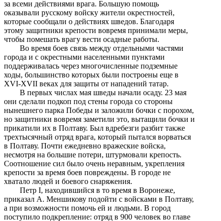
за всеми действиями врага. Большую помощь
оказывали русскому войску жители окрестностей,
которые сообщали о действиях шведов. Благодаря
этому защитники крепости вовремя принимали меры,
чтобы помешать врагу вести осадные работы.
Во время боев связь между отдельными частями
города и с окрестными населенными пунктами
поддерживалась через многочисленные подземные
ходы, большинство которых были построены еще в
XVI-XVII веках для защиты от нападений татар.
В первых числах мая шведы начали осаду. 23 мая
они сделали подкоп под стены города со стороны
нынешнего парка Победы и заложили бочки с порохом,
но защитники вовремя заметили это, вытащили бочки и
прикатили их в Полтаву. Был вдребезги разбит также
трехтысячный отряд врага, который пытался ворваться
в Полтаву. Почти ежедневно вражеские войска,
несмотря на большие потери, штурмовали крепость.
Соотношение сил было очень неравным, укрепления
крепости за время боев повреждены. В городе не
хватало людей и боевого снаряжения.
Петр I, находившийся в то время в Воронеже,
приказал А. Меншикову подойти с войсками в Полтаву,
а при возможности помочь ей и людьми. В город
поступило подкрепление: отряд в 900 человек во главе