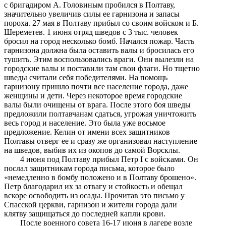
с бригадиром А. Головиным пробился в Полтаву,
значительно увеличив силы ее гарнизона и запасы
пороха. 27 мая в Полтаву прибыл со своим войском и Б.
Шереметев. 1 июня отряд шведов с 3 тыс. человек
бросил на город несколько бомб. Начался пожар. Часть
гарнизона должна была оставить валы и бросилась его
тушить. Этим воспользовались враги. Они вылезли на
городские валы и поставили там свои флаги. Но тщетно
шведы считали себя победителями. На помощь
гарнизону пришло почти все население города, даже
женщины и дети. Через некоторое время городские
валы были очищены от врага. После этого боя шведы
предложили полтавчанам сдаться, угрожая уничтожить
весь город и население. Это была уже восьмое
предложение. Келин от имени всех защитников
Полтавы отверг ее и сразу же организовал наступление
на шведов, выбив их из окопов до самой Ворсклы.
4 июня под Полтаву прибыл Петр І с войсками. Он
послал защитникам города письма, которое было
«немедленно в бомбу положено и в Полтаву брошено».
Петр благодарил их за отвагу и стойкость и обещал
вскоре освободить из осады. Прочитав это письмо у
Спасской церкви, гарнизон и жители города дали
клятву защищаться до последней капли крови.
После военного совета 16-17 июня в лагере возле