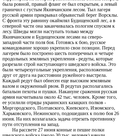
была ровной, правый фланг ее был открытым, а левый
граничил с густым Якивчанским лесом. Тыл лагеря
русской армии прикрывал обрывистый берег Ворсклы.
С фронта эту равнину окаймлял Будищенский лес, а в
северной части она заканчивалась пологим спуском к
лесу. Шведы могли наступать только между
Якивчанским и Будищенским лесами на северо-
западной части поля боя. Готовясь к бою, русское
командование хорошо укрепило свои позиции. Перед
лагерем было построено шесть поперечных и четыре
продольных земляных укрепления - редуты, которые
разрезали строй наступающего шведского войска. Это
были четырехугольные укрепления, расположенные
друг от друга на расстоянии ружейного выстрела.
Каждый редут был обнесен еще высоким земляным
валом и окруженный рвом. В редутах располагались
батальон пехоты и пушки. Накануне сражения русская
армия насчитывала около 42 тыс. человек. Кроме того,
ее усилили отряды украинских казацких полков -
Миргородского, Полтавского, Киевского, Изюмского,
Харьковского, Нежинского, подошедших к полю боя 26
июня. На них возлагалась задача отрезать противнику
пути отступления на запад.
На рассвете 27 июня конные и пешие полки
шведского войска (около 30 тыс. человек) начали