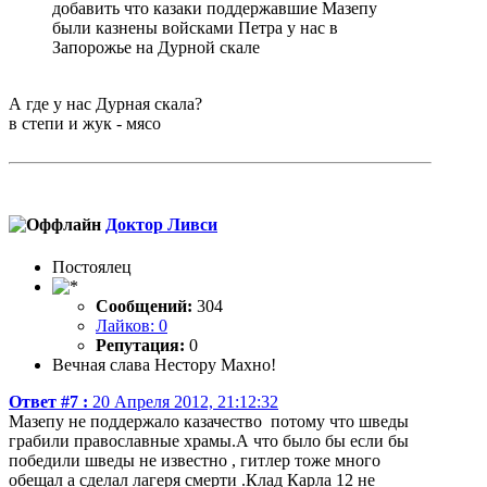
добавить что казаки поддержавшие Мазепу
были казнены войсками Петра у нас в
Запорожье на Дурной скале
А где у нас Дурная скала?
в степи и жук - мясо
Доктор Ливси
Постоялец
Сообщений:
304
Лайков: 0
Репутация:
0
Вечная слава Нестору Махно!
Ответ #7 :
20 Апреля 2012, 21:12:32
Мазепу не поддержало казачество потому что шведы
грабили православные храмы.А что было бы если бы
победили шведы не известно , гитлер тоже много
обещал а сделал лагеря смерти .Клад Карла 12 не