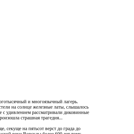
ноготысячный и многоязычный лагерь.
тели на солнце железные латы, слышалось
е с удивлением рассматривали диковинные
роизошла страшная трагедия...
, секуще на пятьсот верст до града до
нской реки Ворсклы более 600 лет тому