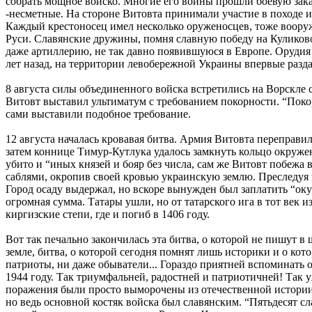
собрать мощное войско. Многие его воины прошли боевую закал
-несметные. На стороне Витовта принимали участие в походе 
Каждый крестоносец имел несколько оруженосцев, тоже вооруж
Руси. Славянские дружины, помня славную победу на Куликово
даже артиллерию, не так давно появившуюся в Европе. Орудия
лет назад, на территории левобережной Украины впервые разда
8 августа силы объединенного войска встретились на Ворскле
Витовт выставил ультиматум с требованием покорности. “Покор
сами выставили подобное требование.
12 августа началась кровавая битва. Армия Витовта переправил
затем коннице Тимур-Кутлука удалось замкнуть кольцо окружен
убито и “иных князей и бояр без числа, сам же Витовт побежа
саблями, окропив своей кровью украинскую землю. Преследуя н
Город осаду выдержал, но вскоре вынужден был заплатить “оку
огромная сумма. Татары ушли, но от татарского ига в тот век 
киргизские степи, где и погиб в 1406 году.
Вот так печально закончилась эта битва, о которой не пишут 
земле, битва, о которой сегодня помнят лишь историки и о ко
патриоты, ни даже обыватели... Гораздо приятней вспоминать 
1944 году. Так триумфальней, радостней и патриотичней! Так
поражения были просто выморочены из отечественной истории,
но ведь основной костяк войска был славянским. “Пятьдесят 