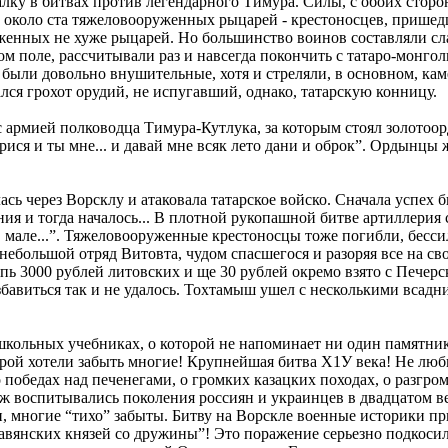
ку в битвах против легендарного Тимура. Силы, с обоих сторон
и около ста тяжеловооруженных рыцарей - крестоносцев, пришед
енных не хуже рыцарей. Но большинство воинов составляли сла
м поле, рассчитывали раз и навсегда покончить с татаро-монго
 были довольно внушительные, хотя и стреляли, в основном, ка
лся грохот орудий, не испугавший, однако, татарскую конницу.
 с армией полководца Тимура-Кутлука, за которым стоял золот
ися и ты мне... и давай мне всяк лето дани и оброк”. Ордынцы 
ась через Ворсклу и атаковала татарское войско. Сначала успех 
ия и тогда началось... В плотной рукопашной битве артиллерия 
 в мале...”. Тяжеловооруженные крестоносцы тоже погибли, бесс
ебольшой отряд Витовта, чудом спасшегося и разоряя все на св
пь 3000 рублей литовских и ще 30 рублей окремо взято с Печерс
избавиться так и не удалось. Тохтамыш ушел с несколькими всад
в школьных учебниках, о которой не напоминает ни один памятни
торой хотели забыть многие! Крупнейшая битва Х1У века! Не лю
о победах над печенегами, о громких казацких походах, о разгр
 уж воспитывались поколения россиян и украинцев в двадцатом 
 многие “тихо” забыты. Битву на Ворскле военные историки пр
славянских князей со дружины”! Это поражение серьезно подкос