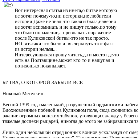
Вот интересная статья из инета,о битве которую
не хотят почему-то,ни историки,не любители
истории.Даже не знал что такая и была,наверно
не хотят вспоминать и не пишут только,по тому
что было поражение,а признавать поражение
после Куликовской битвы-это не так просто.
НО все-таки это было и вычеркнуть этот факт
из истории нельзя...
Интересующихся прошу читать,да и место где-то
есть на Полтавщине,может кто-то и нащупал и
потихонько покапывает.
БИТВА, О КОТОРОЙ ЗАБЫЛИ ВСЕ
Николай Метелкин.
Весной 1399 года маленький, разрушенный ордынскими набегам
Вдохновленные победой на Куликовом поле, сюда сходились в
ржание огромных конских табунов, утоляющих жажду у берего
тяжелые доспехи рыцарей, никогда до этого не забиравшихся та
Лишь один небольшой отряд конных воинов ускользнул от смерти
Киева пролиаша кровь, аки воду”. Так упоминает Никоновская 