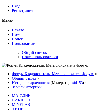
Вход
Регистрация
Меню
Начало
Помощь
Поиск
Пользователи
Общий список
Поиск пользователей
Форум Кладоискатель. Металлоискатель форум.
»
Общий раздел
»
История и археология
(Модератор:
sid_53
) »
Забыли историки...
МАГАЗИН
GARRETT
MINELAB
XP DEUS