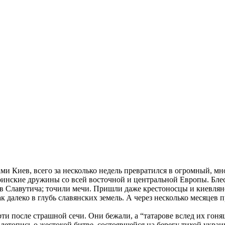
и Киев, всего за несколько недель превратился в огромный, м
оинские дружины со всей восточной и центральной Европы. Блес
в Славутича; точили мечи. Пришли даже крестоносцы и киевлян
к далеко в глубь славянских земель. А через несколько месяцев п
 после страшной сечи. Они бежали, а “татарове вслед их гоняще
летопись о жестокой битве, состоявшейся на берегу тихой украи