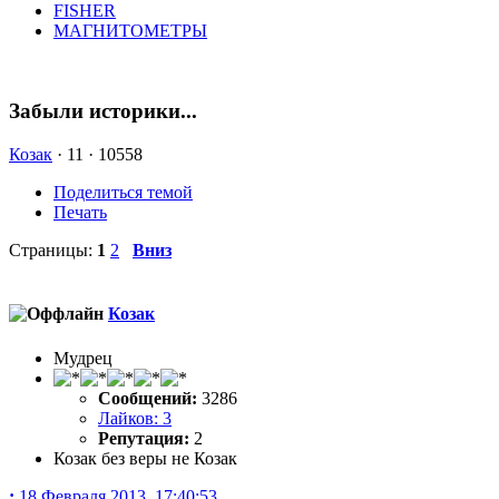
FISHER
МАГНИТОМЕТРЫ
Забыли историки...
Козак
·
11 ·
10558
Поделиться темой
Печать
Страницы:
1
2
Вниз
Козак
Мудрец
Сообщений:
3286
Лайков: 3
Репутация:
2
Козак без веры не Козак
:
18 Февраля 2013, 17:40:53