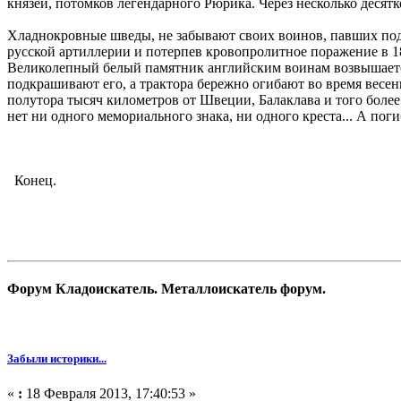
князей, потомков легендарного Рюрика. Через несколько десятк
Хладнокровные шведы, не забывают своих воинов, павших под 
русской артиллерии и потерпев кровопролитное поражение в 1
Великолепный белый памятник английским воинам возвышается
подкрашивают его, а трактора бережно огибают во время весенн
полутора тысяч километров от Швеции, Балаклава и того более
нет ни одного мемориального знака, ни одного креста... А пог
Конец.
Форум Кладоискатель. Металлоискатель форум.
Забыли историки...
«
:
18 Февраля 2013, 17:40:53 »