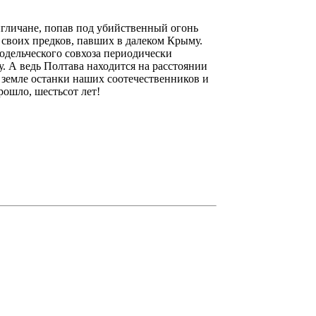
нгличане, попав под убийственный огонь
 своих предков, павших в далеком Крыму.
дельческого совхоза периодически
у. А ведь Полтава находится на расстоянии
в земле останки наших соотечественников и
рошло, шестьсот лет!