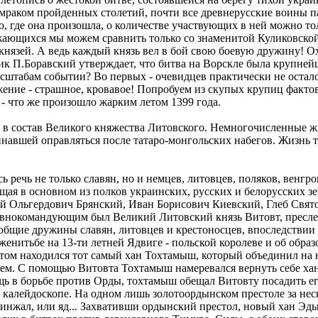
 мраком пройденных столетий, почти все древнерусские воины па
, где она произошла, о количестве участвующих в ней можно тол
ражающихся мы можем сравнить только со знаменитой Куликовск
 князей. А ведь каждый князь вел в бой свою боевую дружину! О
рик П.Боравский утверждает, что битва на Ворскле была крупней
штабам событии? Во первых - очевидцев практически не осталось,
ажение - страшное, кровавое! Попробуем из скупых крупиц факто
 - что же произошло жарким летом 1399 года.
 в состав Великого княжества Литовского. Немногочисленные 
чинавшей оправляться после татаро-монгольских набегов. Жизнь 
сь речь не только славян, но и немцев, литовцев, поляков, венгр
щая в основном из полков украинских, русских и белорусских зе
ий Ольгердович Брянский, Иван Борисович Киевский, Глеб Свя
авнокомандующим был Великий Литовский князь Витовт, пресле
общие дружины славян, литовцев и крестоносцев, впоследствии 
 женитьбе на 13-ти летней Ядвиге - польской королеве и об обр
том находился тот самый хан Тохтамыш, который объединил на н
еем. С помощью Витовта Тохтамыш намеревался вернуть себе ха
щь в борьбе против Орды, тохтамыш обещал Витовту посадить ег
в калейдоскопе. На одном лишь золотоордынском престоле за не
кинжал, или яд... Захвативши ордынский престол, новый хан Эд