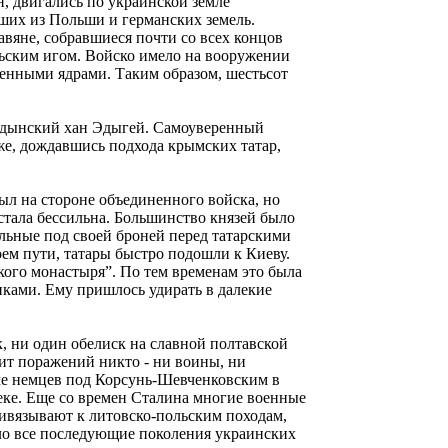
, двигались по украинской земле
ших из Польши и германских земель.
вяне, собравшиеся почти со всех концов
льским игом. Войско имело на вооружении
менными ядрами. Таким образом, шестьсот
оордынский хан Эдыгей. Самоуверенный
же, дождавшись подхода крымских татар,
был на стороне объединенного войска, но
стала бессильна. Большинство князей было
ильные под своей броней перед татарскими
оем пути, татары быстро подошли к Киеву.
кого монастыря”. По тем временам это была
никами. Ему пришлось удирать в далекие
к, ни один обелиск на славной полтавской
бит поражений никто - ни воины, ни
оме немцев под Корсунь-Шевченковским в
веке. Еще со времен Сталина многие военные
ивязывают к литовско-польским походам,
ило все последующие поколения украинских