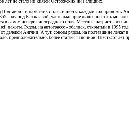
ов лет не стало ни князей Острожских ни Галицких.
Полтавой - и памятник стоит, и цветы каждый год привозят. А
855 году под Балаклавой, частенько приезжают посетить могилы
 в самом центре виноградного поля. Местные патриоты из вино
ей пахоты. Рядом, на автотрассе - обелиск, открытый в 1995 год
 от далекой Англии. А тут, совсем рядом, на полтавщине лежат 
ибло, предположительно, более ста тысяч воинов! Шестьсот лет п