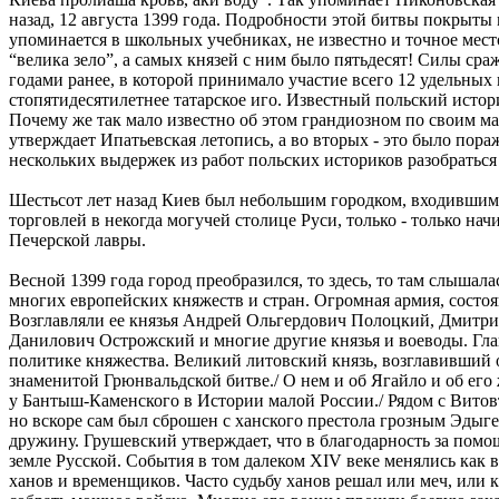
назад, 12 августа 1399 года. Подробности этой битвы покрыты
упоминается в школьных учебниках, не известно и точное место
“велика зело”, а самых князей с ним было пятьдесят! Силы с
годами ранее, в которой принимало участие всего 12 удельных
стопятидесятилетнее татарское иго. Известный польский исто
Почему же так мало известно об этом грандиозном по своим мас
утверждает Ипатьевская летопись, а во вторых - это было пор
нескольких выдержек из работ польских историков разобраться
Шестьсот лет назад Киев был небольшим городком, входившим
торговлей в некогда могучей столице Руси, только - только на
Печерской лавры.
Весной 1399 года город преобразился, то здесь, то там слышала
многих европейских княжеств и стран. Огромная армия, состоя
Возглавляли ее князья Андрей Ольгердович Полоцкий, Дмитр
Данилович Острожский и многие другие князья и воеводы. Гл
политике княжества. Великий литовский князь, возглавивший 
знаменитой Грюнвальдской битве./ О нем и об Ягайло и об его
у Бантыш-Каменского в Истории малой России./ Рядом с Витов
но вскоре сам был сброшен с ханского престола грозным Эдыг
дружину. Грушевский утверждает, что в благодарность за помо
земле Русской. События в том далеком ХIV веке менялись как 
ханов и временщиков. Часто судьбу ханов решал или меч, или 