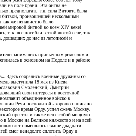
ли на поле брани. Эта битва не
ько предполагать, т.к. сила Витовта была
ой битвой, произошедшей несколькими
х как же ненавистно было
шей мировой битвой во всем ХIV веке!
 т. к. все погибли в этой лютой сече, так
в, дошедших до нас из летописей и
жители занимались привычным ремеслом и
теплилась в основном на Подоле и в районе
ов... Здесь собрались военные дружины со
мель выступила 18 мая из Киева.
тославович Смоленский, Дмитрий
довавший свои интересы в восточной
возглавит объединенное войско в
азовании Речи посполитой - хорошо написано
екоторое время Орду, успел сжечь Москву,
нский престол и также вел с собой мощную
о в Москве на Великое княжество и на всей
сколько лет поменялось свыше двадцати
ыгей смог ненадолго сплотить Орду и