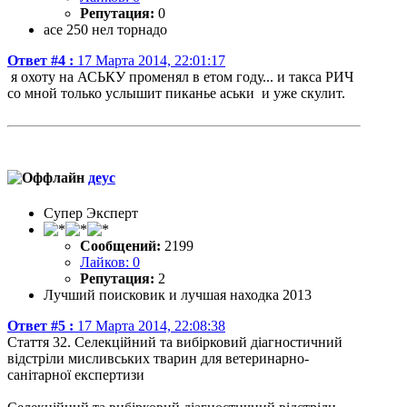
Репутация:
0
асе 250 нел торнадо
Ответ #4 :
17 Марта 2014, 22:01:17
я охоту на АСЬКУ променял в етом году... и такса РИЧ
со мной только услышит пиканье аськи и уже скулит.
деус
Супер Эксперт
Сообщений:
2199
Лайков: 0
Репутация:
2
Лучший поисковик и лучшая находка 2013
Ответ #5 :
17 Марта 2014, 22:08:38
Стаття 32. Селекційний та вибірковий діагностичний
відстріли мисливських тварин для ветеринарно-
санітарної експертизи