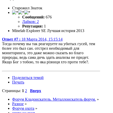
Старожил Знаток
Сообщений:
676
Лайков: 2
Репутация:
1
Minelab Explorer SE Лучшая история 2013
Ответ #7 :
18 Марта 2014, 15:15:14
Тогда почему вы так реагируете на убитых гусей, тем
более это был сан. отстрел необходимый для
мониторинга, это даже можно сказать во благо
природы, ведь сама дичь здать анализы не придет.
Якщо Бог з тобою, то яка різниця хто проти тебе?.
Поделиться темой
Печать
Страницы:
1
2
Вверх
Форум Кладоискатель. Металлоискатель форум.
»
Разное
»
Форум охота
»
охота на гуся