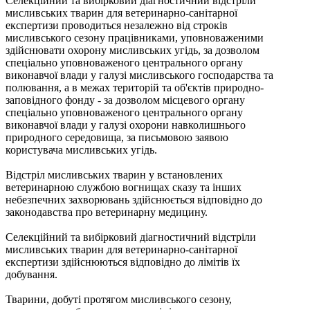
Селекційний та вибірковий діагностичний відстріли
мисливських тварин для ветеринарно-санітарної
експертизи проводиться незалежно від строків
мисливського сезону працівниками, уповноваженими
здійснювати охорону мисливських угідь, за дозволом
спеціально уповноваженого центрального органу
виконавчої влади у галузі мисливського господарства та
полювання, а в межах територій та об'єктів природно-
заповідного фонду - за дозволом місцевого органу
спеціально уповноваженого центрального органу
виконавчої влади у галузі охорони навколишнього
природного середовища, за письмовою заявою
користувача мисливських угідь.
Відстріл мисливських тварин у встановлених
ветеринарною службою вогнищах сказу та інших
небезпечних захворювань здійснюється відповідно до
законодавства про ветеринарну медицину.
Селекційний та вибірковий діагностичний відстріли
мисливських тварин для ветеринарно-санітарної
експертизи здійснюються відповідно до лімітів їх
добування.
Тварини, добуті протягом мисливського сезону,