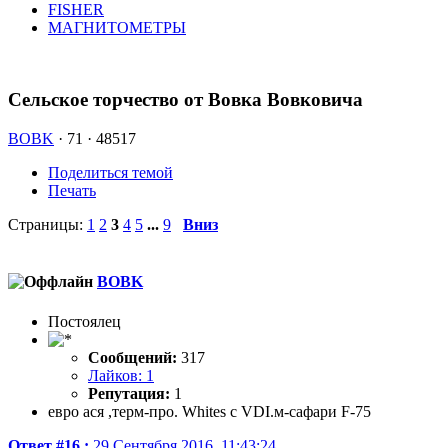
FISHER
МАГНИТОМЕТРЫ
Сельское торчество от Вовка Вовковича
BOBK
·
71 ·
48517
Поделиться темой
Печать
Страницы:
1
2
3
4
5
...
9
Вниз
BOBK
Постоялец
Сообщений:
317
Лайков: 1
Репутация:
1
евро ася ,терм-про. Whites c VDI.м-сафари F-75
Ответ #16 :
29 Сентября 2016, 11:43:24