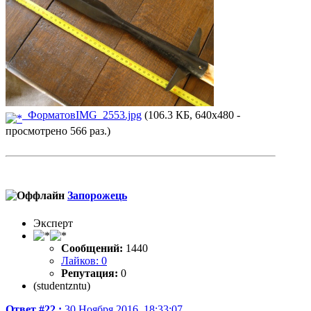
ФорматовIMG_2553.jpg
(106.3 КБ, 640x480 -
просмотрено 566 раз.)
Запорожець
Эксперт
Сообщений:
1440
Лайков: 0
Репутация:
0
(studentzntu)
Ответ #22 :
30 Ноября 2016, 18:33:07