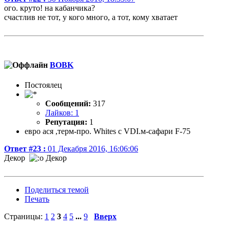
ого. круто! на кабанчика?
счастлив не тот, у кого много, а тот, кому хватает
BOBK
Постоялец
Сообщений:
317
Лайков: 1
Репутация:
1
евро ася ,терм-про. Whites c VDI.м-сафари F-75
Ответ #23 :
01 Декабря 2016, 16:06:06
Декор
Декор
Поделиться темой
Печать
Страницы:
1
2
3
4
5
...
9
Вверх