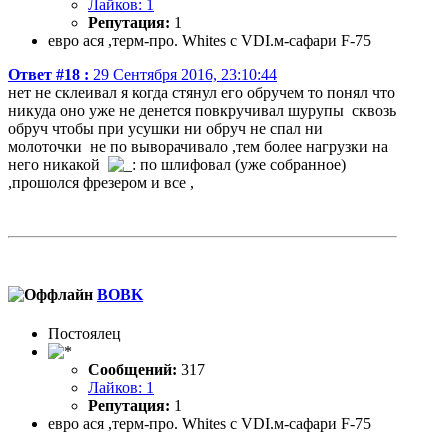
Лайков: 1
Репутация:
1
евро ася ,терм-про. Whites c VDI.м-сафари F-75
Ответ #18 :
29 Сентября 2016, 23:10:44
нет не склеивал я когда стянул его обручем то понял что
никуда оно уже не денется повкручивал шурупы сквозь
обруч чтобы при усушки ни обруч не спал ни
молоточки не по выворачивало ,тем более нагрузки на
него никакой
по шлифовал (уже собранное)
,прошолся фрезером и все ,
BOBK
Постоялец
Сообщений:
317
Лайков: 1
Репутация:
1
евро ася ,терм-про. Whites c VDI.м-сафари F-75