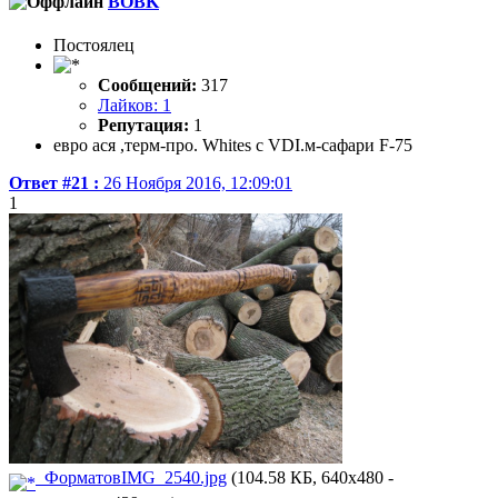
BOBK
Постоялец
Сообщений:
317
Лайков: 1
Репутация:
1
евро ася ,терм-про. Whites c VDI.м-сафари F-75
Ответ #21 :
26 Ноября 2016, 12:09:01
1
ФорматовIMG_2540.jpg
(104.58 КБ, 640x480 -