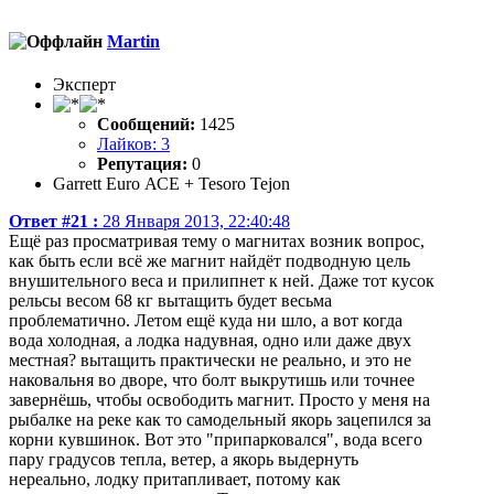
Martin
Эксперт
Сообщений:
1425
Лайков: 3
Репутация:
0
Garrett Еuro АСЕ + Tesoro Tejon
Ответ #21 :
28 Января 2013, 22:40:48
Ещё раз просматривая тему о магнитах возник вопрос,
как быть если всё же магнит найдёт подводную цель
внушительного веса и прилипнет к ней. Даже тот кусок
рельсы весом 68 кг вытащить будет весьма
проблематично. Летом ещё куда ни шло, а вот когда
вода холодная, а лодка надувная, одно или даже двух
местная? вытащить практически не реально, и это не
наковальня во дворе, что болт выкрутишь или точнее
завернёшь, чтобы освободить магнит. Просто у меня на
рыбалке на реке как то самодельный якорь зацепился за
корни кувшинок. Вот это "припарковался", вода всего
пару градусов тепла, ветер, а якорь выдернуть
нереально, лодку притапливает, потому как