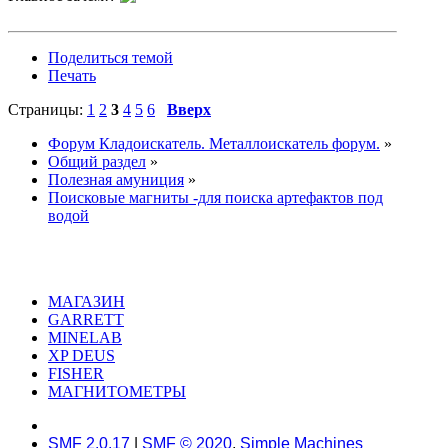
Поделиться темой
Печать
Страницы:
1
2
3
4
5
6
Вверх
Форум Кладоискатель. Металлоискатель форум.
»
Общий раздел
»
Полезная амуниция
»
Поисковые магниты -для поиска артефактов под
водой
МАГАЗИН
GARRETT
MINELAB
XP DEUS
FISHER
МАГНИТОМЕТРЫ
SMF 2.0.17
|
SMF © 2020
,
Simple Machines