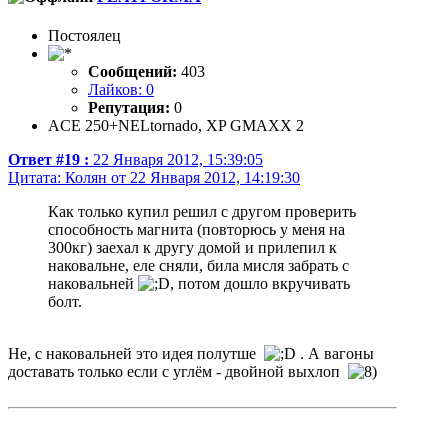
Постоялец
Сообщений:
403
Лайков: 0
Репутация:
0
ACE 250+NELtornado, XP GMAXX 2
Ответ #19 :
22 Января 2012, 15:39:05
Цитата: Колян от 22 Января 2012, 14:19:30
Как только купил решил с другом проверить
способность магнита (повторюсь у меня на
300кг) заехал к другу домой и прилепил к
наковальне, еле сняли, била мисля забрать с
наковальней
, потом дошло вкручивать
болт.
Не, с наковальней это идея полутше
. А вагоны
доставать только если с углём - двойной выхлоп