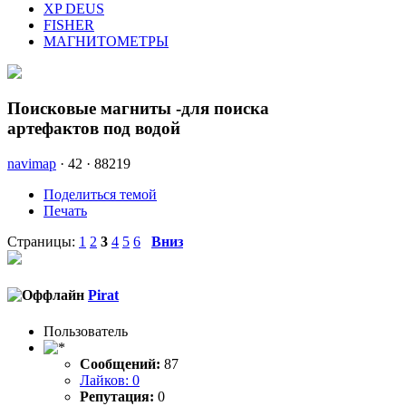
XP DEUS
FISHER
МАГНИТОМЕТРЫ
Поисковые магниты -для поиска
артефактов под водой
navimap
·
42 ·
88219
Поделиться темой
Печать
Страницы:
1
2
3
4
5
6
Вниз
Pirat
Пользователь
Сообщений:
87
Лайков: 0
Репутация:
0