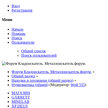
Вход
Регистрация
Меню
Начало
Помощь
Поиск
Пользователи
Общий список
Поиск пользователей
Форум Кладоискатель. Металлоискатель форум.
»
Общий раздел
»
Находки и опознание (общий раздел)
»
Нумизматика (общий)
(Модератор:
Wolf 555
)
МАГАЗИН
GARRETT
MINELAB
XP DEUS