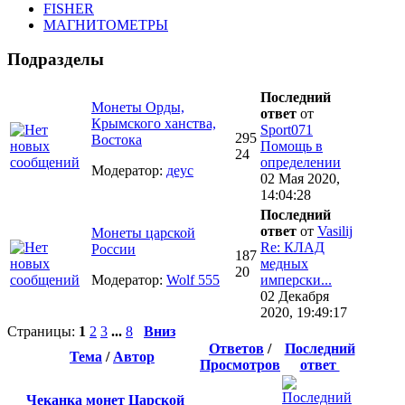
FISHER
МАГНИТОМЕТРЫ
Подразделы
Последний
Монеты Орды,
ответ
от
Крымского ханства,
Sport071
295
Востока
Помощь в
24
определении
Модератор:
деус
02 Мая 2020,
14:04:28
Последний
ответ
от
Vasilij
Монеты царской
Re: КЛАД
России
187
медных
20
Модератор:
Wolf 555
имперски...
02 Декабря
2020, 19:49:17
Страницы:
1
2
3
...
8
Вниз
Ответов
/
Последний
Тема
/
Автор
Просмотров
ответ
Чеканка монет Царской