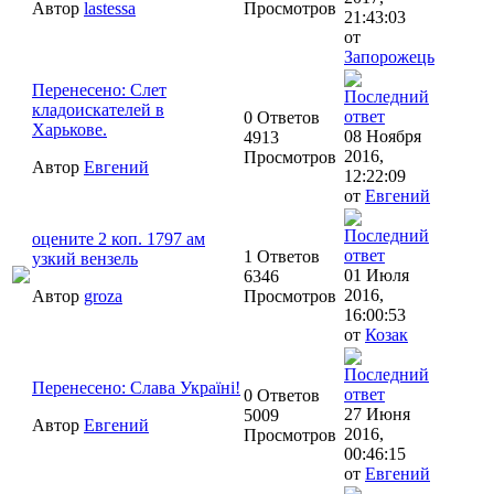
Автор
lastessa
Просмотров
21:43:03
от
Запорожець
Перенесено: Слет
кладоискателей в
0 Ответов
Харькове.
08 Ноября
4913
2016,
Просмотров
Автор
Евгений
12:22:09
от
Евгений
оцените 2 коп. 1797 ам
1 Ответов
узкий вензель
01 Июля
6346
2016,
Автор
groza
Просмотров
16:00:53
от
Козак
Перенесено: Слава Україні!
0 Ответов
27 Июня
5009
Автор
Евгений
2016,
Просмотров
00:46:15
от
Евгений