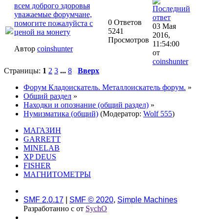
всем доброго здоровья
уважаемые форумчане,
0 Ответов
помогите пожалуйста с
03 Мая
5241
ценой на монету
2016,
Просмотров
11:54:00
Автор
coinshunter
от
coinshunter
Страницы:
1
2
3
...
8
Вверх
Форум Кладоискатель. Металлоискатель форум.
»
Общий раздел
»
Находки и опознание (общий раздел)
»
Нумизматика (общий)
(Модератор:
Wolf 555
)
МАГАЗИН
GARRETT
MINELAB
XP DEUS
FISHER
МАГНИТОМЕТРЫ
SMF 2.0.17
|
SMF © 2020
,
Simple Machines
Разработанно с
от
SychO