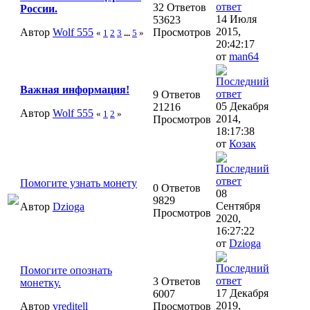
32 Ответов
России.
14 Июля
53623
2015,
Автор
Wolf 555
Просмотров
«
1
2
3
...
5
»
20:42:17
от
man64
Важная информация!
9 Ответов
05 Декабря
21216
Автор
Wolf 555
«
1
2
»
2014,
Просмотров
18:17:38
от
Козак
Помогите узнать монету
0 Ответов
08
9829
Сентября
Автор
Dzioga
Просмотров
2020,
16:27:22
от
Dzioga
Помогите опознать
3 Ответов
монетку.
17 Декабря
6007
2019,
Автор
vreditell
Просмотров