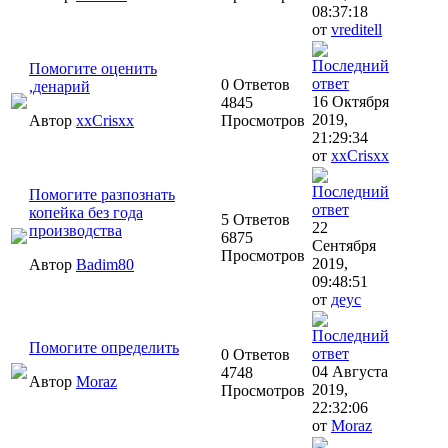
08:37:18
от
vreditell
Помогите оценить
0 Ответов
,денарий
16 Октября
4845
2019,
Автор
xxCrisxx
Просмотров
21:29:34
от
xxCrisxx
Помогите разпознать
копейка без года
5 Ответов
22
производства
6875
Сентября
Просмотров
2019,
Автор
Badim80
09:48:51
от
деус
Помогите определить
0 Ответов
04 Августа
4748
Автор
Moraz
2019,
Просмотров
22:32:06
от
Moraz