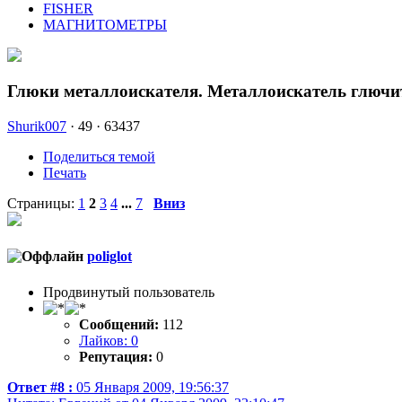
FISHER
МАГНИТОМЕТРЫ
Глюки металлоискателя. Металлоискатель глючи
Shurik007
·
49 ·
63437
Поделиться темой
Печать
Страницы:
1
2
3
4
...
7
Вниз
poliglot
Продвинутый пользователь
Сообщений:
112
Лайков: 0
Репутация:
0
Ответ #8 :
05 Января 2009, 19:56:37