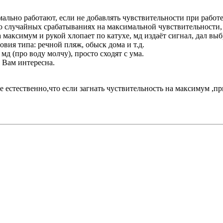
мально работают, если не добавлять чувствительности при работе
с о случайных срабатываниях на максимальной чувствительности,
 максимум и рукой хлопает по катухе, мд издаёт сигнал, дал выб
вия типа: речной пляж, обыск дома и т.д.
д (про воду молчу), просто сходят с ума.
ет Вам интересна.
 естественно,что если загнать чуствительность на максимум ,пр