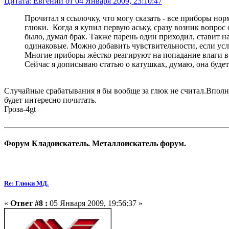
Цитата: Евгений от 04 Января 2009, 23:10:47
Прочитал я ссылочку, что могу сказать - все приборы нор
глюки. Когда я купил первую аську, сразу возник вопро
было, думал брак. Также парень один приходил, ставит на
одинаковые. Можно добавить чувствительности, если усло
Многие приборы жёстко реагируют на попадание влаги в м
Сейчас я дописываю статью о катушках, думаю, она буд
Случайные срабатывания я бы вообще за глюк не считал.Вполне
будет интересно почитать.
Гроза-4gt
Форум Кладоискатель. Металлоискатель форум.
Re: Глюки МД.
«
Ответ #8 :
05 Января 2009, 19:56:37 »