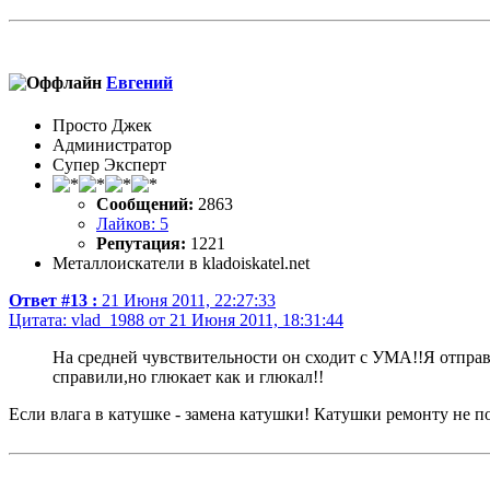
Евгений
Просто Джек
Администратор
Супер Эксперт
Сообщений:
2863
Лайков: 5
Репутация:
1221
Металлоискатели в kladoiskatel.net
Ответ #13 :
21 Июня 2011, 22:27:33
Цитата: vlad_1988 от 21 Июня 2011, 18:31:44
На средней чувствительности он сходит с УМА!!Я отправл
справили,но глюкает как и глюкал!!
Если влага в катушке - замена катушки! Катушки ремонту не п